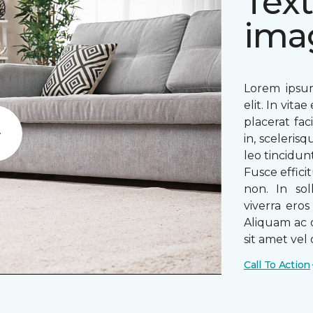
Text
ima
Lorem ipsum
elit. In vit
placerat fac
in, sceleris
Play
leo tincidun
Fusce efficit
non. In sol
viverra ero
Aliquam ac o
sit amet vel o
Call To Action