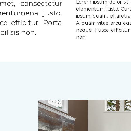
met, consectetur
Lorem ipsum dolor sit a
elementum justo. Curabi
ementumena justo.
ipsum quam, pharetra u
e efficitur. Porta
Aliquam vitae arcu ege
neque. Fusce efficitur 
ilisis non.
non.