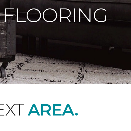
 FLOORING
EXT
AREA.