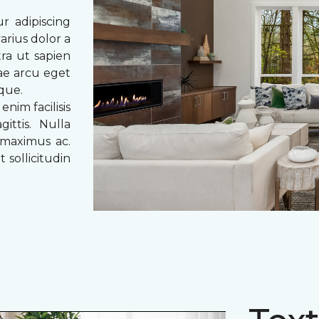
r adipiscing
arius dolor a
tra ut sapien
tae arcu eget
eque.
enim facilisis
ittis. Nulla
 maximus ac.
 sollicitudin